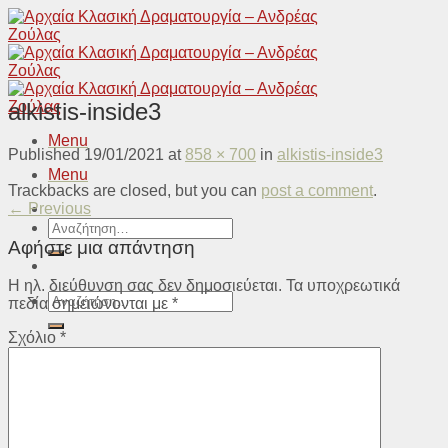
Skip
to
content
alkistis-inside3
Menu
Published
19/01/2021
at
858 × 700
in
alkistis-inside3
Menu
Trackbacks are closed, but you can
post a comment
.
←
Previous
Αναζήτηση
για:
Αφήστε μια απάντηση
Η ηλ. διεύθυνση σας δεν δημοσιεύεται.
Τα υποχρεωτικά
Αναζήτηση
πεδία σημειώνονται με
*
για:
Σχόλιο
*