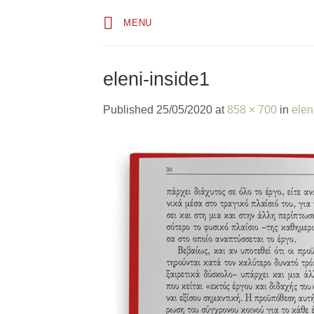
Skip
MENU
to
content
eleni-inside1
Published
25/05/2020
at
858 × 700
in
elen