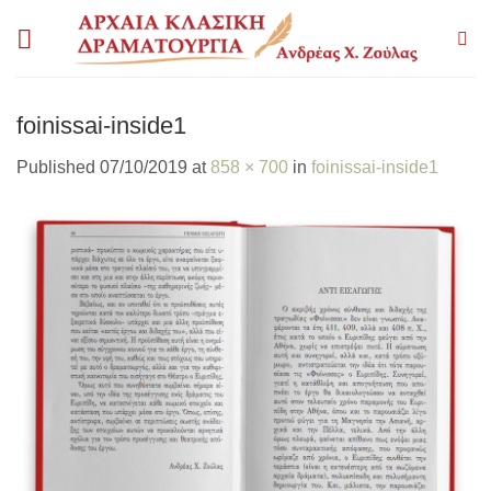
Skip
to
content
foinissai-inside1
Published
07/10/2019
at
858 × 700
in
foinissai-inside1