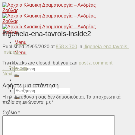
Skip
to
content
ifigeneia-ena-tavrois-inside2
Menu
Published
25/05/2020
at
858 × 700
in
ifigeneia-ena-tavrois-
inside2
Menu
Trackbacks are closed, but you can
post a comment
.
Αναζήτηση
←
Previous
για:
Next
→
Αφήστε μια απάντηση
Αναζήτηση
για:
Η ηλ. διεύθυνση σας δεν δημοσιεύεται.
Τα υποχρεωτικά
πεδία σημειώνονται με
*
Σχόλιο
*