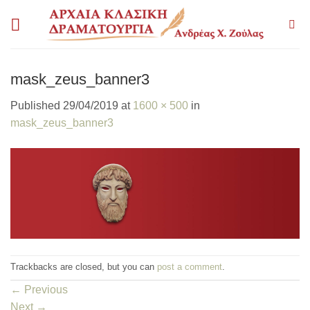
Skip
to
content
mask_zeus_banner3
Published
29/04/2019
at
1600 × 500
in
mask_zeus_banner3
Trackbacks are closed, but you can
post a comment
.
←
Previous
Next
→