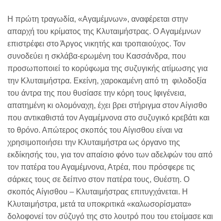
Η πρώτη τραγωδία, «Αγαμέμνων», αναφέρεται στην
απαρχή του κρίματος της Κλυταιμήστρας. Ο Αγαμέμνων
επιστρέφει στο Άργος νικητής και τροπαιούχος. Τον
συνοδεύει η σκλάβα-ερωμένη του Κασσάνδρα, που
προσωποποιεί το κορύφωμα της συζυγικής ατίμωσης για
την Κλυταιμήστρα. Εκείνη, χαροκαμένη από τη φιλοδοξία
του άντρα της που θυσίασε την κόρη τους Ιφιγένεια,
απατημένη κι ολομόναχη, έχει βρει στήριγμα στον Αίγισθο
που αντικαθιστά τον Αγαμέμνονα στο συζυγικό κρεβάτι και
το θρόνο. Απώτερος σκοπός του Αίγισθου είναι να
χρησιμοποιήσει την Κλυταιμήστρα ως όργανο της
εκδίκησής του, για τον απαίσιο φόνο των αδελφών του από
τον πατέρα του Αγαμέμνονα, Ατρέα, που πρόσφερε τις
σάρκες τους σε δείπνο στον πατέρα τους, Θυέστη. Ο
σκοπός Αίγισθου – Κλυταιμήστρας επιτυγχάνεται. Η
Κλυταιμήστρα, μετά τα υποκριτικά «καλωσορίσματα»
δολοφονεί τον σύζυγό της στο λουτρό που του ετοίμασε και