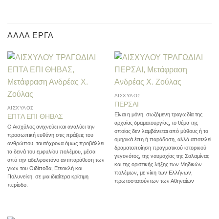
ΆΛΛΑ ΈΡΓΑ
ΑΙΣΧΥΛΟΣ
ΠΕΡΣΑΙ
ΑΙΣΧΥΛΟΣ
Είναι η μόνη, σωζόμενη τραγωδία της
ΕΠΤΑ ΕΠΙ ΘΗΒΑΣ
αρχαίας δραματουργίας, το θέμα της
Ο Αισχύλος ανιχνεύει και αναλύει την
οποίας δεν λαμβάνεται από μύθους ή τα
προσωπική ευθύνη στις πράξεις του
ομηρικά έπη ή παράδοση, αλλά αποτελεί
ανθρώπου, ταυτόχρονα όμως προβάλλει
δραματοποίηση πραγματικού ιστορικού
τα δεινά του εμφυλίου πολέμου, μέσα
γεγονότος, της ναυμαχίας της Σαλαμίνας
από την αδελφοκτόνο αντιπαράθεση των
και της οριστικής λήξης των Μηδικών
γιων του Οιδίποδα, Ετεοκλή και
πολέμων, με νίκη των Ελλήνων,
Πολυνείκη, σε μια ιδιαίτερα κρίσιμη
πρωτοστατούντων των Αθηναίων
περίοδο.