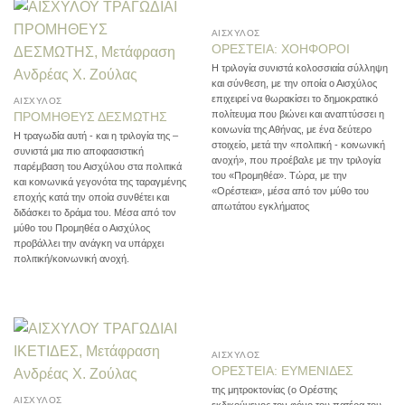
ΑΙΣΧΥΛΟΣ
ΟΡΕΣΤΕΙΑ: ΧΟΗΦΟΡΟΙ
Η τριλογία συνιστά κολοσσιαία σύλληψη
και σύνθεση, με την οποία ο Αισχύλος
επιχειρεί να θωρακίσει το δημοκρατικό
ΑΙΣΧΥΛΟΣ
πολίτευμα που βιώνει και αναπτύσσει η
ΠΡΟΜΗΘΕΥΣ ΔΕΣΜΩΤΗΣ
κοινωνία της Αθήνας, με ένα δεύτερο
Η τραγωδία αυτή - και η τριλογία της –
στοιχείο, μετά την «πολιτική - κοινωνική
συνιστά μια πιο αποφασιστική
ανοχή», που προέβαλε με την τριλογία
παρέμβαση του Αισχύλου στα πολιτικά
του «Προμηθέα». Τώρα, με την
και κοινωνικά γεγονότα της ταραγμένης
«Ορέστεια», μέσα από τον μύθο του
εποχής κατά την οποία συνθέτει και
απωτάτου εγκλήματος
διδάσκει το δράμα του. Μέσα από τον
μύθο του Προμηθέα ο Αισχύλος
προβάλλει την ανάγκη να υπάρχει
πολιτική/κοινωνική ανοχή.
ΑΙΣΧΥΛΟΣ
ΟΡΕΣΤΕΙΑ: ΕΥΜΕΝΙΔΕΣ
της μητροκτονίας (ο Ορέστης
ΑΙΣΧΥΛΟΣ
εκδικούμενος τον φόνο του πατέρα του