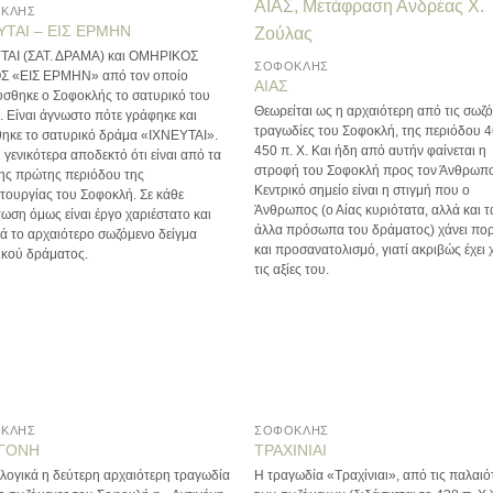
ΚΛΗΣ
ΥΤΑΙ – ΕΙΣ ΕΡΜΗΝ
ΤΑΙ (ΣΑΤ. ΔΡΑΜΑ) και ΟΜΗΡΙΚΟΣ
ΣΟΦΟΚΛΗΣ
 «ΕΙΣ ΕΡΜΗΝ» από τον οποίο
ΑΙΑΣ
ύσθηκε ο Σοφοκλής το σατυρικό του
Θεωρείται ως η αρχαιότερη από τις σωζ
 Είναι άγνωστο πότε γράφηκε και
τραγωδίες του Σοφοκλή, της περιόδου 4
θηκε το σατυρικό δράμα «ΙΧΝΕΥΤΑΙ».
450 π. Χ. Και ήδη από αυτήν φαίνεται η
ι γενικότερα αποδεκτό ότι είναι από τα
στροφή του Σοφοκλή προς τον Άνθρωπ
της πρώτης περιόδου της
Κεντρικό σημείο είναι η στιγμή που ο
τουργίας του Σοφοκλή. Σε κάθε
Άνθρωπος (ο Αίας κυριότατα, αλλά και τ
ωση όμως είναι έργο χαριέστατο και
άλλα πρόσωπα του δράματος) χάνει πορ
ά το αρχαιότερο σωζόμενο δείγμα
και προσανατολισμό, γιατί ακριβώς έχει 
ικού δράματος.
τις αξίες του.
ΚΛΗΣ
ΣΟΦΟΚΛΗΣ
ΙΓΟΝΗ
ΤΡΑΧΙΝΙΑΙ
λογικά η δεύτερη αρχαιότερη τραγωδία
Η τραγωδία «Τραχίνιαι», από τις παλαιό