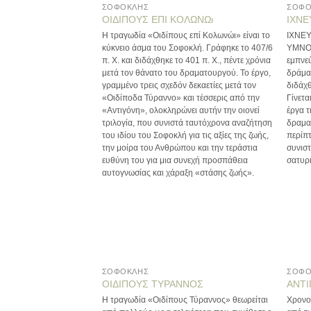
ΣΟΦΟΚΛΗΣ
ΣΟΦΟ
ΟΙΔΙΠΟΥΣ ΕΠΙ ΚΟΛΩΝΩι
ΙΧΝΕ
Η τραγωδία «Οιδίπους επί Κολωνώι» είναι το
ΙΧΝΕΥ
κύκνειο άσμα του Σοφοκλή. Γράφηκε το 407/6
ΥΜΝΟΣ
π. Χ. και διδάχθηκε το 401 π. Χ., πέντε χρόνια
εμπνε
μετά τον θάνατο του δραματουργού. Το έργο,
δράμα.
γραμμένο τρεις σχεδόν δεκαετίες μετά τον
διδάχ
«Οιδίποδα Τύραννο» και τέσσερις από την
Γίνετα
«Αντιγόνη», ολοκληρώνει αυτήν την οιονεί
έργα 
τριλογία, που συνιστά ταυτόχρονα αναζήτηση
δραμα
του ιδίου του Σοφοκλή για τις αξίες της ζωής,
περίπτ
την μοίρα του Ανθρώπου και την τεράστια
συνιστ
ευθύνη του για μια συνεχή προσπάθεια
σατυρ
αυτογνωσίας και χάραξη «στάσης ζωής».
ΣΟΦΟΚΛΗΣ
ΣΟΦΟ
ΟΙΔΙΠΟΥΣ ΤΥΡΑΝΝΟΣ
ΑΝΤ
Η τραγωδία «Οιδίπους Τύραννος» θεωρείται
Χρονο