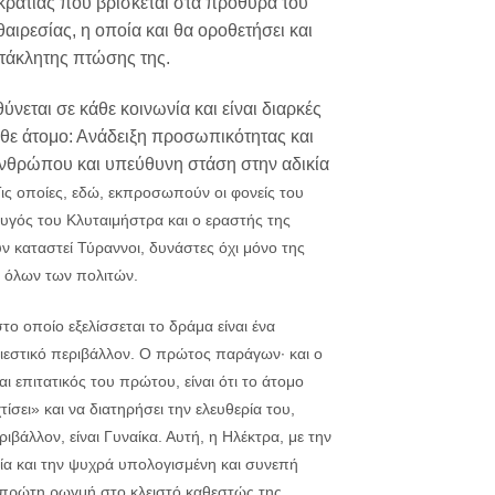
ρατίας που βρίσκεται στα πρόθυρα του
αιρεσίας, η οποία και θα οροθετήσει και
ετάκλητης πτώσης της.
νεται σε κάθε κοινωνία και είναι διαρκές
άθε άτομο: Ανάδειξη προσωπικότητας και
νθρώπου και υπεύθυνη στάση στην αδικία
ις οποίες, εδώ, εκπροσωπούν οι φονείς του
υγός του Κλυταιμήστρα και ο εραστής της
ν καταστεί Τύραννοι, δυνάστες όχι μόνο της
ι όλων των πολιτών.
στο οποίο εξελίσσεται το δράμα είναι ένα
ιεστικό περιβάλλον. Ο πρώτος παράγων· και ο
αι επιτατικός του πρώτου, είναι ότι το άτομο
τίσει» και να διατηρήσει την ελευθερία του,
ριβάλλον, είναι Γυναίκα. Αυτή, η Ηλέκτρα, με την
α και την ψυχρά υπολογισμένη και συνεπή
 πρώτη ρωγμή στο κλειστό καθεστώς της