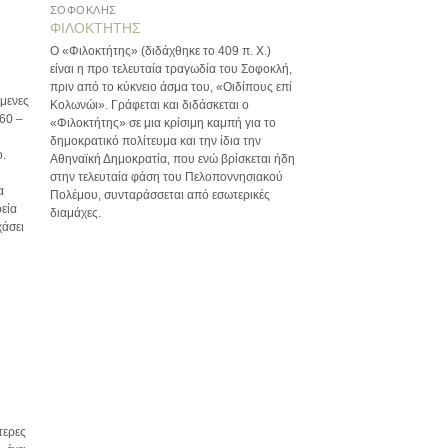
ΣΟΦΟΚΛΗΣ
ΦΙΛΟΚΤΗΤΗΣ
Ο «Φιλοκτήτης» (διδάχθηκε το 409 π. Χ.)
είναι η προ τελευταία τραγωδία του Σοφοκλή,
πριν από το κύκνειο άσμα του, «Οιδίπους επί
όμενες
Κολωνώι». Γράφεται και διδάσκεται ο
60 –
«Φιλοκτήτης» σε μια κρίσιμη καμπή για το
δημοκρατικό πολίτευμα και την ίδια την
ο.
Αθηναϊκή Δημοκρατία, που ενώ βρίσκεται ήδη
στην τελευταία φάση του Πελοποννησιακού
α
Πολέμου, συνταράσσεται από εσωτερικές
εία
διαμάχες.
χάσει
τερες