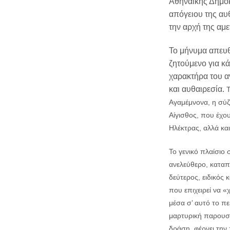
Αθηναϊκής Δημοκ
απόγειου της αυθ
την αρχή της αμ
Το μήνυμα απευθύ
ζητούμενο για κ
χαρακτήρα του α
και αυθαιρεσία.
Τ
Αγαμέμνονα, η σύζ
Αίγισθος, που έχου
Ηλέκτρας, αλλά κα
Το γενικό πλαίσιο 
ανελεύθερο, καταπ
δεύτερος, ειδικός κ
που επιχειρεί να «χ
μέσα σ’ αυτό το πε
μαρτυρική παρουσί
δράση, φέρνει την